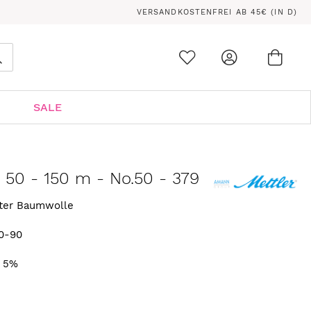
VERSANDKOSTENFREI AB 45€ (IN D)
Ware
0
Suche
SALE
n 50 - 150 m - No.50 - 379
rter Baumwolle
0-90
. 5%