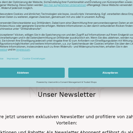
ckfaden für feinste Baumwollkreationen. Das Garn besticht durch
chungen. Durch den Mercerisationsprozess erlangt das Garn ein
ergarn und kann auch nicht gebleicht werden.
Newsletter
Unser Newsletter
e jetzt unseren exklusiven Newsletter und profitiere von za
Vorteilen:
ktionen und Rabatte: Als Newsletter Abonnent erfährst du al