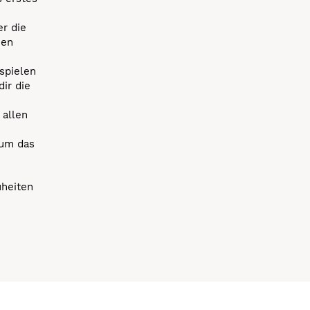
r die
uen
spielen
dir die
 allen
 um das
uheiten