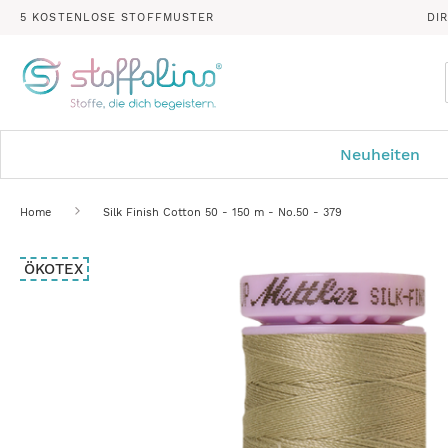
5 KOSTENLOSE STOFFMUSTER
DI
Neuheiten
Home
Silk Finish Cotton 50 - 150 m - No.50 - 379
Zum
ÖKOTEX
Ende
der
Bildergalerie
springen