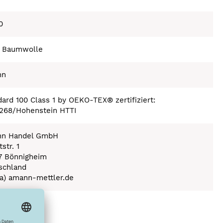
0
 Baumwolle
nn
ard 100 Class 1 by OEKO-TEX® zertifiziert:
268/Hohenstein HTTI
n Handel GmbH
str. 1
7 Bönnigheim
schland
(a) amann-mettler.de
ex