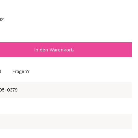
age
In den Warenkorb
l
Fragen?
105-0379
e