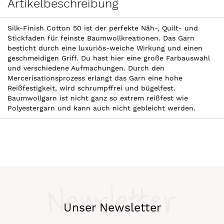
Artikelbeschreibung
Silk-Finish Cotton 50 ist der perfekte Näh-, Quilt- und
Stickfaden für feinste Baumwollkreationen. Das Garn
besticht durch eine luxuriös-weiche Wirkung und einen
geschmeidigen Griff. Du hast hier eine große Farbauswahl
und verschiedene Aufmachungen. Durch den
Mercerisationsprozess erlangt das Garn eine hohe
Reißfestigkeit, wird schrumpffrei und bügelfest.
Baumwollgarn ist nicht ganz so extrem reißfest wie
Polyestergarn und kann auch nicht gebleicht werden.
Newsletter
Unser Newsletter