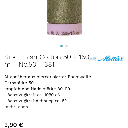
Zum
Silk Finish Cotton 50 - 150
Anfang
m - No.50 - 381
der
Bildergalerie
springen
Allesnäher aus mercerisierter Baumwolle
Garnstärke 50
empfohlene Nadelstärke 80-90
Höchstzugkraft ca. 1080 cN
Höchstzugkraftdehnung ca. 5%
mehr lesen
3,90 €