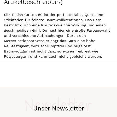
Artikelbeschreibung
Silk-Finish Cotton 50 ist der perfekte Näh-, Quilt- und
Stickfaden für feinste Baumwollkreationen. Das Garn
besticht durch eine luxuriös-weiche Wirkung und einen
geschmeidigen Griff. Du hast hier eine große Farbauswahl
und verschiedene Aufmachungen. Durch den
Mercerisationsprozess erlangt das Garn eine hohe
Reißfestigkeit, wird schrumpffrei und bügelfest.
Baumwollgarn ist nicht ganz so extrem reißfest wie
Polyestergarn und kann auch nicht gebleicht werden.
Newsletter
Unser Newsletter