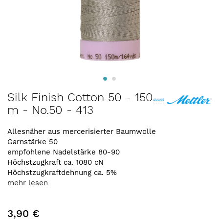
Zum
Silk Finish Cotton 50 - 150
Anfang
m - No.50 - 413
der
Bildergalerie
springen
Allesnäher aus mercerisierter Baumwolle
Garnstärke 50
empfohlene Nadelstärke 80-90
Höchstzugkraft ca. 1080 cN
Höchstzugkraftdehnung ca. 5%
mehr lesen
3,90 €