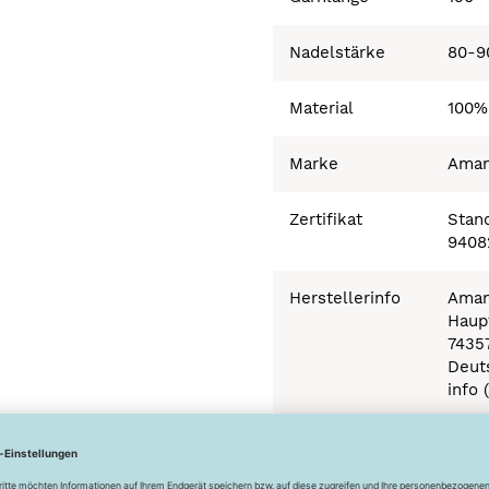
Nadelstärke
80-9
Material
100%
Marke
Ama
Zertifikat
Stand
9408
Herstellerinfo
Aman
Haupt
7435
Deut
info 
Besonderheiten
Ökot