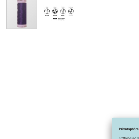
Zum
Anfang
der
Bildergalerie
springen