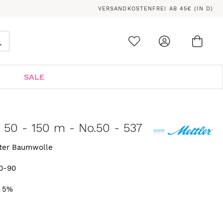
VERSANDKOSTENFREI AB 45€ (IN D)
Ware
0
Suche
SALE
n 50 - 150 m - No.50 - 537
rter Baumwolle
0-90
. 5%