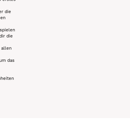
r die
uen
spielen
dir die
 allen
 um das
uheiten