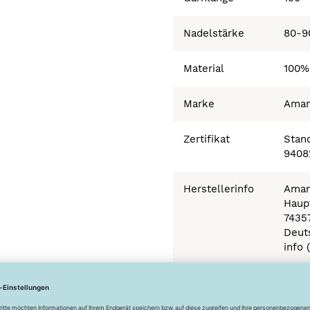
Nadelstärke
80-9
Material
100%
Marke
Ama
Zertifikat
Stand
9408
Herstellerinfo
Aman
Haupt
7435
Deut
info 
Besonderheiten
Ökot