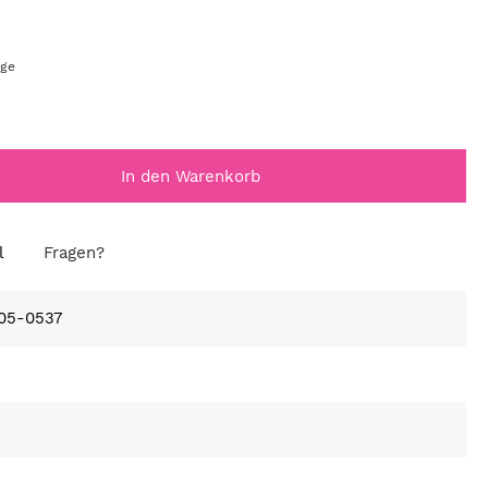
age
In den Warenkorb
l
Fragen?
105-0537
e