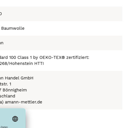
0
 Baumwolle
nn
ard 100 Class 1 by OEKO-TEX® zertifiziert:
268/Hohenstein HTTI
n Handel GmbH
str. 1
7 Bönnigheim
schland
(a) amann-mettler.de
ex