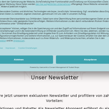
ckfaden für feinste Baumwollkreationen. Das Garn besticht durch
chungen. Durch den Mercerisationsprozess erlangt das Garn ein
ergarn und kann auch nicht gebleicht werden.
Newsletter
Unser Newsletter
e jetzt unseren exklusiven Newsletter und profitiere von za
Vorteilen:
ktionen und Rabatte: Als Newsletter Abonnent erfährst du al