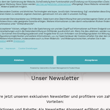
ckfaden für feinste Baumwollkreationen. Das Garn besticht durch
chungen. Durch den Mercerisationsprozess erlangt das Garn ein
ergarn und kann auch nicht gebleicht werden.
Newsletter
Unser Newsletter
e jetzt unseren exklusiven Newsletter und profitiere von za
Vorteilen:
ktionen und Rabatte: Als Newsletter Abonnent erfährst du al