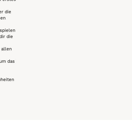
r die
uen
spielen
dir die
 allen
 um das
uheiten