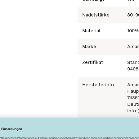
Nadelstärke
80-9
Material
100%
Marke
Ama
Zertifikat
Stand
9408
Herstellerinfo
Aman
Haupt
7435
Deut
info 
Besonderheiten
Ökot