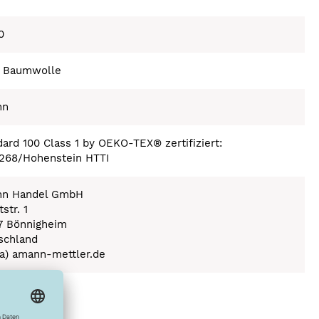
0
 Baumwolle
nn
ard 100 Class 1 by OEKO-TEX® zertifiziert:
268/Hohenstein HTTI
n Handel GmbH
str. 1
7 Bönnigheim
schland
(a) amann-mettler.de
ex