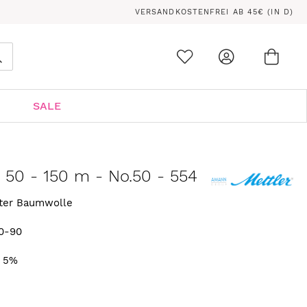
VERSANDKOSTENFREI AB 45€ (IN D)
Ware
0
Suche
SALE
n 50 - 150 m - No.50 - 554
rter Baumwolle
0-90
. 5%