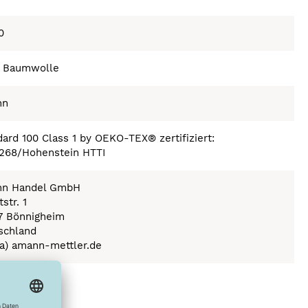
0
 Baumwolle
nn
ard 100 Class 1 by OEKO-TEX® zertifiziert:
268/Hohenstein HTTI
n Handel GmbH
str. 1
7 Bönnigheim
schland
(a) amann-mettler.de
ex