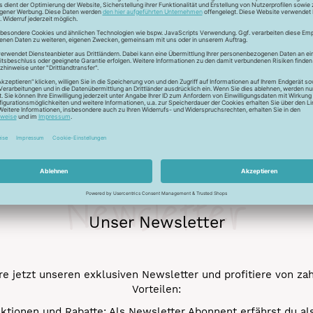
ckfaden für feinste Baumwollkreationen. Das Garn besticht durch
chungen. Durch den Mercerisationsprozess erlangt das Garn ein
ergarn und kann auch nicht gebleicht werden.
Newsletter
Unser Newsletter
e jetzt unseren exklusiven Newsletter und profitiere von za
Vorteilen:
ktionen und Rabatte: Als Newsletter Abonnent erfährst du al