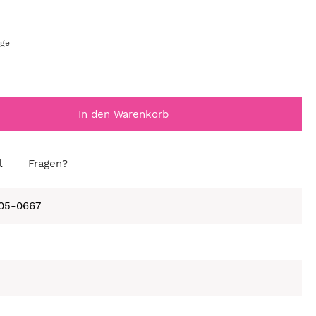
age
In den Warenkorb
l
Fragen?
105-0667