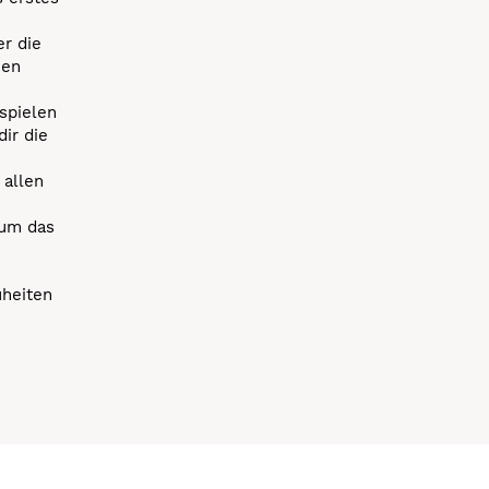
r die
uen
spielen
dir die
 allen
 um das
uheiten