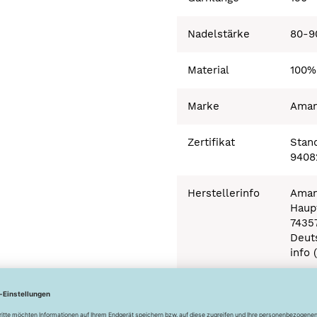
Nadelstärke
80-9
Material
100%
Marke
Ama
Zertifikat
Stand
9408
Herstellerinfo
Aman
Haupt
7435
Deut
info 
Besonderheiten
Ökot