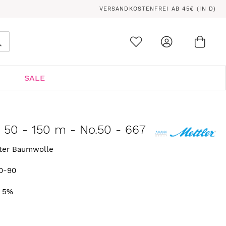
VERSANDKOSTENFREI AB 45€ (IN D)
Ware
0
Suche
SALE
n 50 - 150 m - No.50 - 667
rter Baumwolle
0-90
. 5%