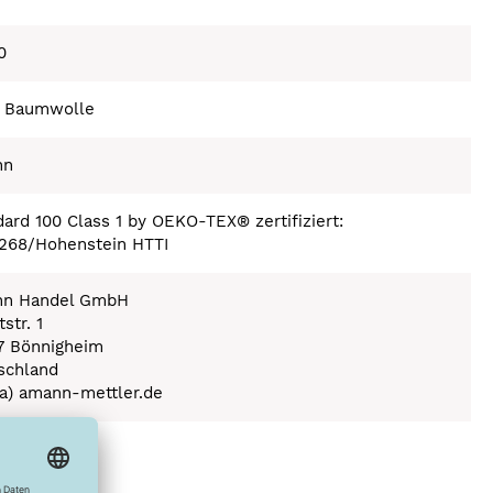
0
 Baumwolle
nn
ard 100 Class 1 by OEKO-TEX® zertifiziert:
268/Hohenstein HTTI
n Handel GmbH
str. 1
7 Bönnigheim
schland
(a) amann-mettler.de
ex