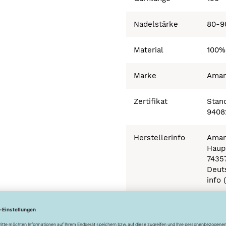
Nadelstärke
80-9
Material
100%
Marke
Ama
Zertifikat
Stand
9408
Herstellerinfo
Aman
Haupt
7435
Deut
info 
Besonderheiten
Ökot