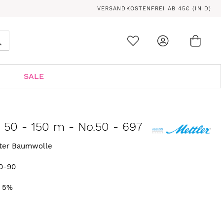
VERSANDKOSTENFREI AB 45€ (IN D)
Ware
0
Suche
SALE
n 50 - 150 m - No.50 - 697
rter Baumwolle
0-90
. 5%