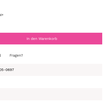
age
In den Warenkorb
l
Fragen?
105-0697