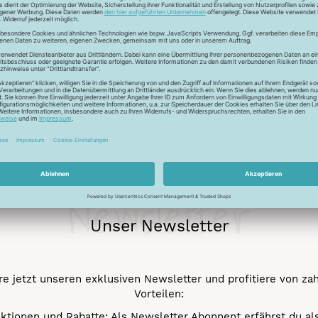
ckfaden für feinste Baumwollkreationen. Das Garn besticht durch
chungen. Durch den Mercerisationsprozess erlangt das Garn ein
ergarn und kann auch nicht gebleicht werden.
Newsletter
Unser Newsletter
e jetzt unseren exklusiven Newsletter und profitiere von za
Vorteilen:
ktionen und Rabatte: Als Newsletter Abonnent erfährst du al