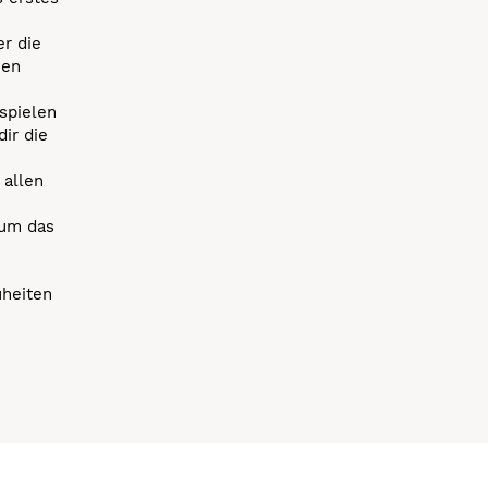
r die
uen
spielen
dir die
 allen
 um das
uheiten