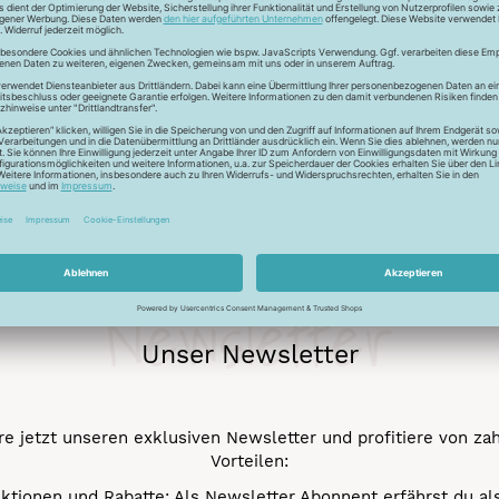
ckfaden für feinste Baumwollkreationen. Das Garn besticht durch
chungen. Durch den Mercerisationsprozess erlangt das Garn ein
ergarn und kann auch nicht gebleicht werden.
Newsletter
Unser Newsletter
e jetzt unseren exklusiven Newsletter und profitiere von za
Vorteilen:
ktionen und Rabatte: Als Newsletter Abonnent erfährst du al