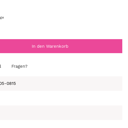
age
In den Warenkorb
l
Fragen?
105-0815