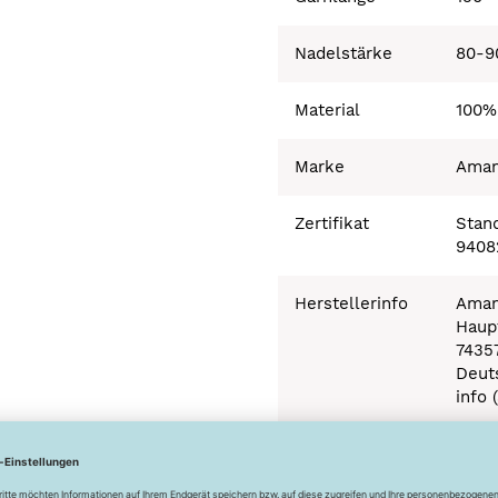
Nadelstärke
80-9
Material
100%
Marke
Ama
Zertifikat
Stand
9408
Herstellerinfo
Aman
Haupt
7435
Deut
info 
Besonderheiten
Ökot