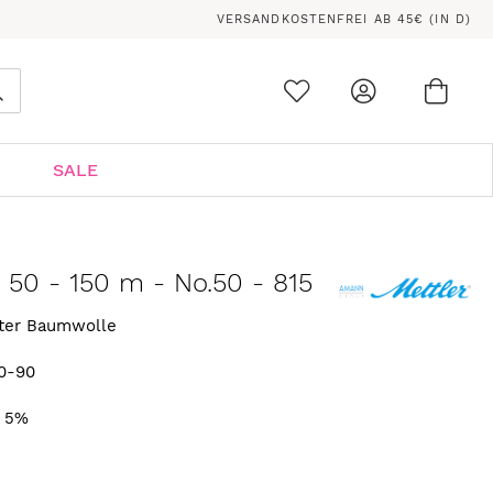
VERSANDKOSTENFREI AB 45€ (IN D)
Ware
0
Suche
SALE
n 50 - 150 m - No.50 - 815
rter Baumwolle
0-90
. 5%