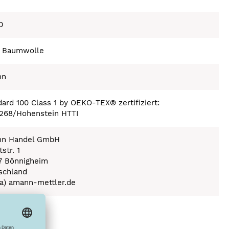
0
 Baumwolle
nn
ard 100 Class 1 by OEKO-TEX® zertifiziert:
268/Hohenstein HTTI
n Handel GmbH
str. 1
7 Bönnigheim
schland
(a) amann-mettler.de
ex