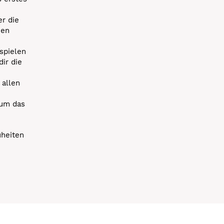
r die
uen
spielen
dir die
 allen
 um das
uheiten