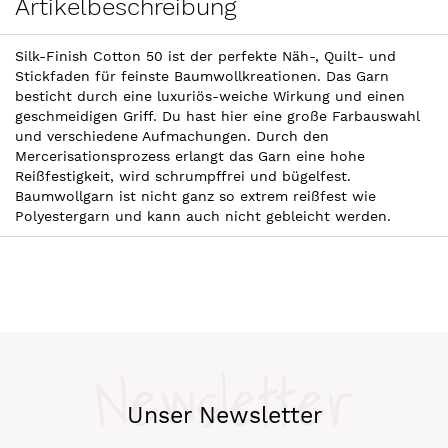
Artikelbeschreibung
Silk-Finish Cotton 50 ist der perfekte Näh-, Quilt- und
Stickfaden für feinste Baumwollkreationen. Das Garn
besticht durch eine luxuriös-weiche Wirkung und einen
geschmeidigen Griff. Du hast hier eine große Farbauswahl
und verschiedene Aufmachungen. Durch den
Mercerisationsprozess erlangt das Garn eine hohe
Reißfestigkeit, wird schrumpffrei und bügelfest.
Baumwollgarn ist nicht ganz so extrem reißfest wie
Polyestergarn und kann auch nicht gebleicht werden.
Newsletter
Unser Newsletter