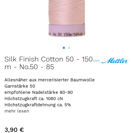
Zum
Silk Finish Cotton 50 - 150
Anfang
m - No.50 - 85
der
Bildergalerie
springen
Allesnäher aus mercerisierter Baumwolle
Garnstärke 50
empfohlene Nadelstärke 80-90
Höchstzugkraft ca. 1080 cN
Höchstzugkraftdehnung ca. 5%
mehr lesen
3,90 €