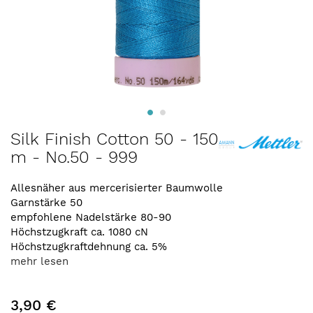
Zum
Silk Finish Cotton 50 - 150
Anfang
m - No.50 - 999
der
Bildergalerie
springen
Allesnäher aus mercerisierter Baumwolle
Garnstärke 50
empfohlene Nadelstärke 80-90
Höchstzugkraft ca. 1080 cN
Höchstzugkraftdehnung ca. 5%
mehr lesen
3,90 €