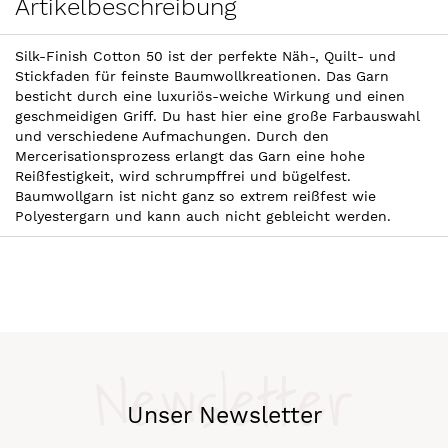
Artikelbeschreibung
Silk-Finish Cotton 50 ist der perfekte Näh-, Quilt- und
Stickfaden für feinste Baumwollkreationen. Das Garn
besticht durch eine luxuriös-weiche Wirkung und einen
geschmeidigen Griff. Du hast hier eine große Farbauswahl
und verschiedene Aufmachungen. Durch den
Mercerisationsprozess erlangt das Garn eine hohe
Reißfestigkeit, wird schrumpffrei und bügelfest.
Baumwollgarn ist nicht ganz so extrem reißfest wie
Polyestergarn und kann auch nicht gebleicht werden.
Newsletter
Unser Newsletter