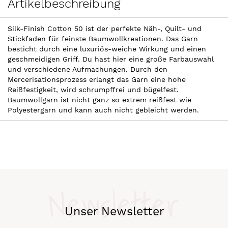
Artikelbeschreibung
Silk-Finish Cotton 50 ist der perfekte Näh-, Quilt- und
Stickfaden für feinste Baumwollkreationen. Das Garn
besticht durch eine luxuriös-weiche Wirkung und einen
geschmeidigen Griff. Du hast hier eine große Farbauswahl
und verschiedene Aufmachungen. Durch den
Mercerisationsprozess erlangt das Garn eine hohe
Reißfestigkeit, wird schrumpffrei und bügelfest.
Baumwollgarn ist nicht ganz so extrem reißfest wie
Polyestergarn und kann auch nicht gebleicht werden.
Newsletter
Unser Newsletter