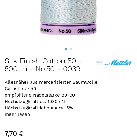
Zum
Silk Finish Cotton 50 -
Anfang
500 m - No.50 - 0039
der
Bildergalerie
springen
Allesnäher aus mercerisierter Baumwolle
Garnstärke 50
empfohlene Nadelstärke 80-90
Höchstzugkraft ca. 1080 cN
Höchstzugkraftdehnung ca. 5%
mehr lesen
7,70 €