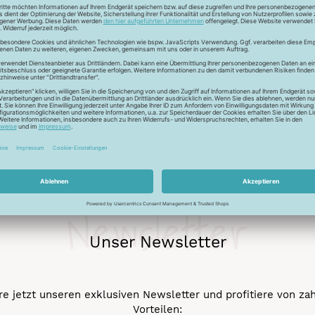
ckfaden für feinste Baumwollkreationen. Das Garn besticht durch
chungen. Durch den Mercerisationsprozess erlangt das Garn ein
ergarn und kann auch nicht gebleicht werden.
Newsletter
Unser Newsletter
e jetzt unseren exklusiven Newsletter und profitiere von za
Vorteilen: