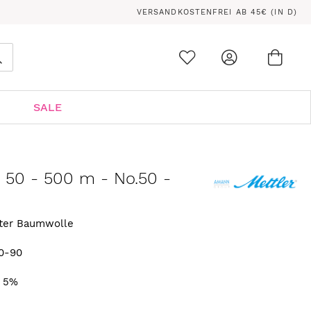
VERSANDKOSTENFREI AB 45€ (IN D)
Ware
0
Suche
SALE
n 50 - 500 m - No.50 -
rter Baumwolle
0-90
. 5%