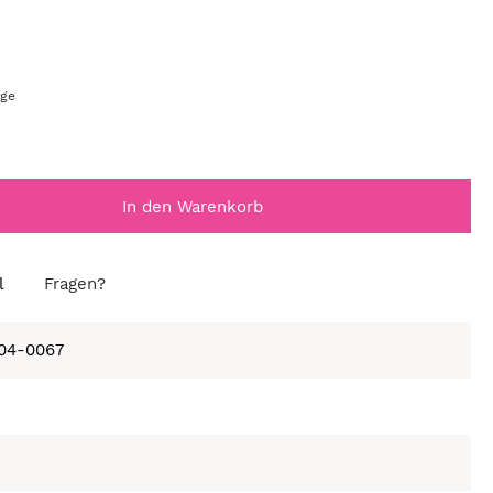
age
In den Warenkorb
l
Fragen?
104-0067