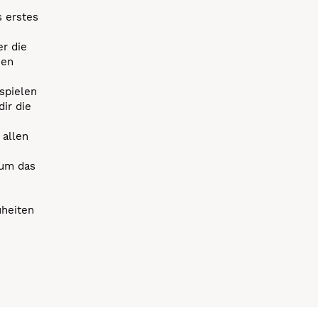
s erstes
r die
uen
spielen
dir die
 allen
 um das
uheiten