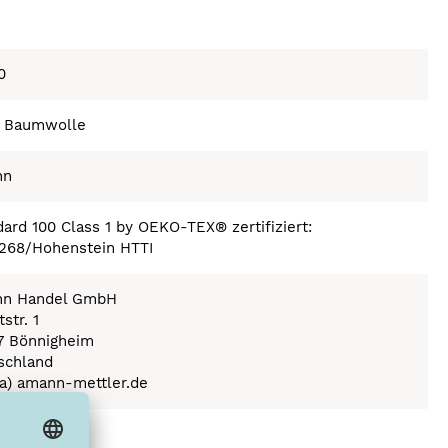
0
 Baumwolle
nn
ard 100 Class 1 by OEKO-TEX® zertifiziert:
268/Hohenstein HTTI
n Handel GmbH
str. 1
7 Bönnigheim
schland
(a) amann-mettler.de
ex