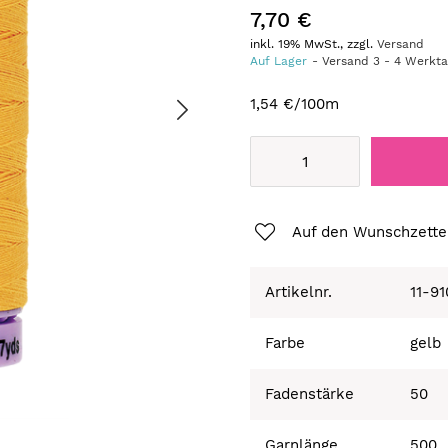
7,70 €
inkl. 19% MwSt., zzgl.
Versand
Auf Lager
Versand
3
-
4
Werkt
1,54 €
/100m
Auf den Wunschzette
Artikelnr.
11-9
Farbe
gelb
Fadenstärke
50
Garnlänge
500