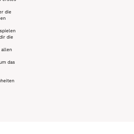
r die
uen
spielen
dir die
 allen
 um das
uheiten