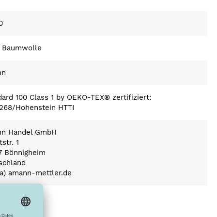
0
 Baumwolle
nn
ard 100 Class 1 by OEKO-TEX® zertifiziert:
268/Hohenstein HTTI
n Handel GmbH
str. 1
7 Bönnigheim
schland
(a) amann-mettler.de
ex