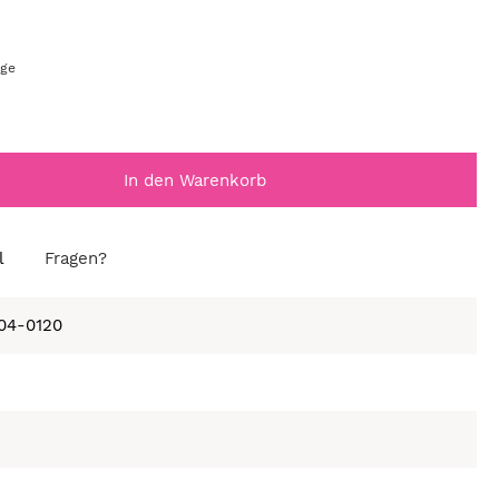
age
In den Warenkorb
l
Fragen?
104-0120