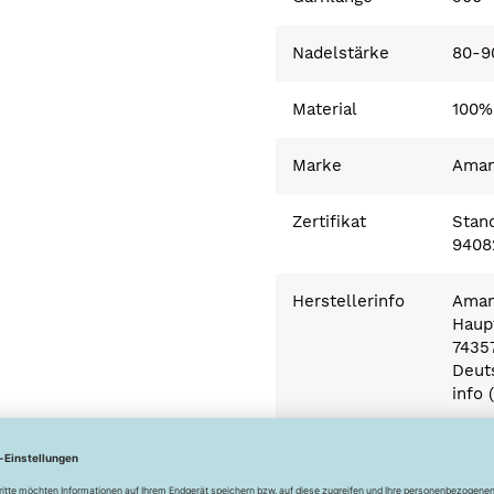
Nadelstärke
80-9
Material
100%
Marke
Ama
Zertifikat
Stand
9408
Herstellerinfo
Aman
Haupt
7435
Deut
info 
Besonderheiten
Ökot