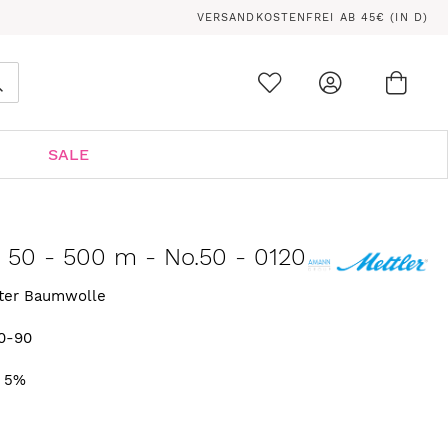
VERSANDKOSTENFREI AB 45€ (IN D)
Ware
0
Suche
SALE
n 50 - 500 m - No.50 - 0120
rter Baumwolle
0-90
. 5%