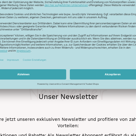
ckfaden für feinste Baumwollkreationen. Das Garn besticht durch
chungen. Durch den Mercerisationsprozess erlangt das Garn ein
ergarn und kann auch nicht gebleicht werden.
Newsletter
Unser Newsletter
e jetzt unseren exklusiven Newsletter und profitiere von za
Vorteilen:
ktionen und Rabatte: Als Newsletter Abonnent erfährst du al