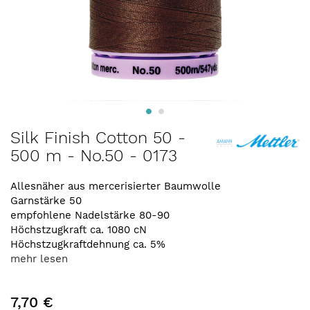
Zum
Silk Finish Cotton 50 -
Anfang
500 m - No.50 - 0173
der
Bildergalerie
springen
Allesnäher aus mercerisierter Baumwolle
Garnstärke 50
empfohlene Nadelstärke 80-90
Höchstzugkraft ca. 1080 cN
Höchstzugkraftdehnung ca. 5%
mehr lesen
7,70 €