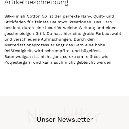
Artikelbeschreibung
Silk-Finish Cotton 50 ist der perfekte Näh-, Quilt- und
Stickfaden für feinste Baumwollkreationen. Das Garn
besticht durch eine luxuriös-weiche Wirkung und einen
geschmeidigen Griff. Du hast hier eine große Farbauswahl
und verschiedene Aufmachungen. Durch den
Mercerisationsprozess erlangt das Garn eine hohe
Reißfestigkeit, wird schrumpffrei und bügelfest.
Baumwollgarn ist nicht ganz so extrem reißfest wie
Polyestergarn und kann auch nicht gebleicht werden.
Newsletter
Unser Newsletter