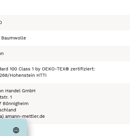
0
 Baumwolle
nn
ard 100 Class 1 by OEKO-TEX® zertifiziert:
268/Hohenstein HTTI
n Handel GmbH
str. 1
7 Bönnigheim
schland
(a) amann-mettler.de
ex