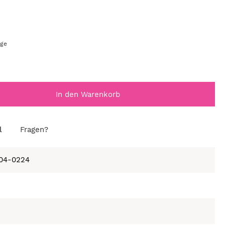
age
In den Warenkorb
l
Fragen?
104-0224