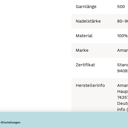
Garnlänge
500
Nadelstärke
80-9
Material
100%
Marke
Ama
Zertifikat
Stand
9408
Herstellerinfo
Aman
Haupt
7435
Deut
info 
Besonderheiten
Ökot