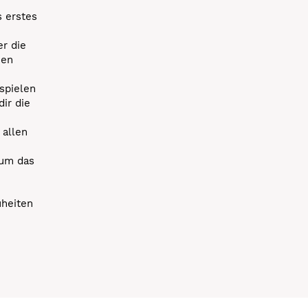
s erstes
r die
uen
spielen
dir die
 allen
 um das
uheiten