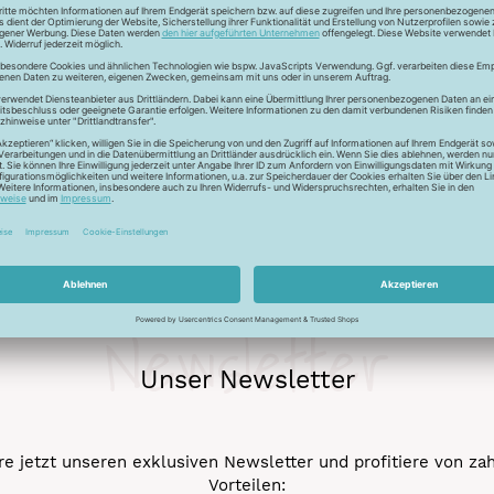
ckfaden für feinste Baumwollkreationen. Das Garn besticht durch
chungen. Durch den Mercerisationsprozess erlangt das Garn ein
ergarn und kann auch nicht gebleicht werden.
Newsletter
Unser Newsletter
e jetzt unseren exklusiven Newsletter und profitiere von za
Vorteilen: