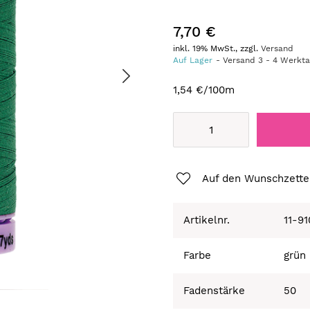
7,70 €
inkl. 19% MwSt., zzgl.
Versand
Auf Lager
Versand
3
-
4
Werkt
1,54 €
/100m
Auf den Wunschzette
Artikelnr.
11-9
Farbe
grün
Fadenstärke
50