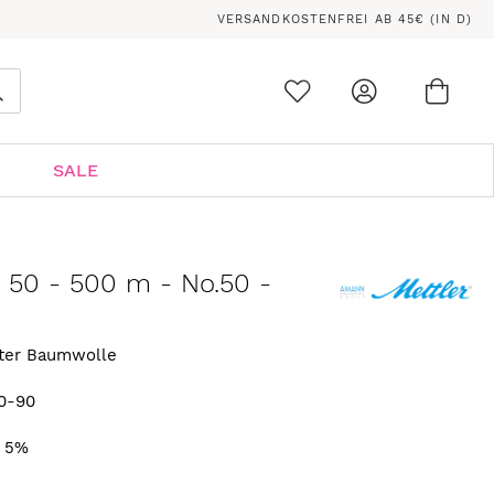
VERSANDKOSTENFREI AB 45€ (IN D)
Ware
0
Suche
SALE
n 50 - 500 m - No.50 -
rter Baumwolle
0-90
. 5%