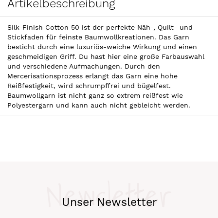
Artikelbeschreibung
Silk-Finish Cotton 50 ist der perfekte Näh-, Quilt- und
Stickfaden für feinste Baumwollkreationen. Das Garn
besticht durch eine luxuriös-weiche Wirkung und einen
geschmeidigen Griff. Du hast hier eine große Farbauswahl
und verschiedene Aufmachungen. Durch den
Mercerisationsprozess erlangt das Garn eine hohe
Reißfestigkeit, wird schrumpffrei und bügelfest.
Baumwollgarn ist nicht ganz so extrem reißfest wie
Polyestergarn und kann auch nicht gebleicht werden.
Newsletter
Unser Newsletter