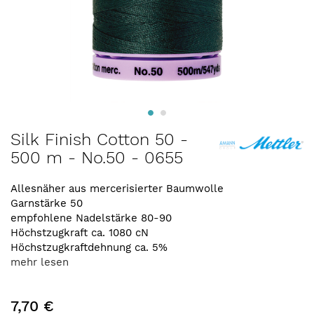
Zum
Silk Finish Cotton 50 -
Anfang
500 m - No.50 - 0655
der
Bildergalerie
springen
Allesnäher aus mercerisierter Baumwolle
Garnstärke 50
empfohlene Nadelstärke 80-90
Höchstzugkraft ca. 1080 cN
Höchstzugkraftdehnung ca. 5%
mehr lesen
7,70 €