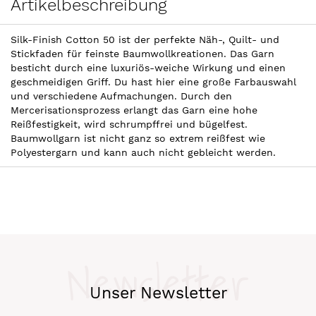
Artikelbeschreibung
Silk-Finish Cotton 50 ist der perfekte Näh-, Quilt- und
Stickfaden für feinste Baumwollkreationen. Das Garn
besticht durch eine luxuriös-weiche Wirkung und einen
geschmeidigen Griff. Du hast hier eine große Farbauswahl
und verschiedene Aufmachungen. Durch den
Mercerisationsprozess erlangt das Garn eine hohe
Reißfestigkeit, wird schrumpffrei und bügelfest.
Baumwollgarn ist nicht ganz so extrem reißfest wie
Polyestergarn und kann auch nicht gebleicht werden.
Newsletter
Unser Newsletter