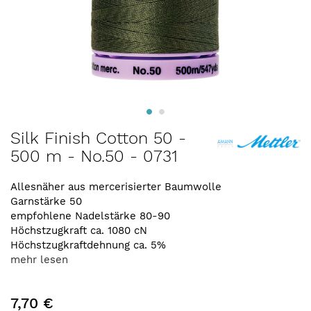
Zum
Silk Finish Cotton 50 -
Anfang
500 m - No.50 - 0731
der
Bildergalerie
springen
Allesnäher aus mercerisierter Baumwolle
Garnstärke 50
empfohlene Nadelstärke 80-90
Höchstzugkraft ca. 1080 cN
Höchstzugkraftdehnung ca. 5%
mehr lesen
7,70 €