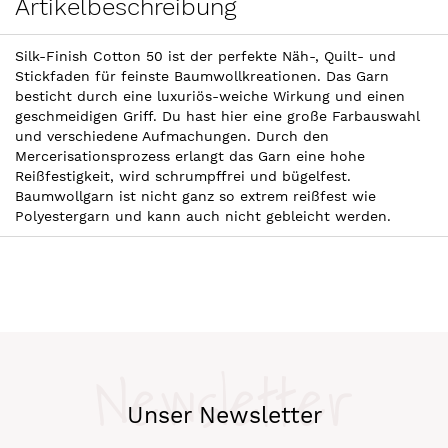
Artikelbeschreibung
Silk-Finish Cotton 50 ist der perfekte Näh-, Quilt- und
Stickfaden für feinste Baumwollkreationen. Das Garn
besticht durch eine luxuriös-weiche Wirkung und einen
geschmeidigen Griff. Du hast hier eine große Farbauswahl
und verschiedene Aufmachungen. Durch den
Mercerisationsprozess erlangt das Garn eine hohe
Reißfestigkeit, wird schrumpffrei und bügelfest.
Baumwollgarn ist nicht ganz so extrem reißfest wie
Polyestergarn und kann auch nicht gebleicht werden.
Newsletter
Unser Newsletter