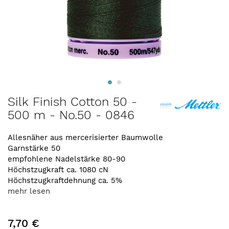
Zum
Silk Finish Cotton 50 -
Anfang
500 m - No.50 - 0846
der
Bildergalerie
springen
Allesnäher aus mercerisierter Baumwolle
Garnstärke 50
empfohlene Nadelstärke 80-90
Höchstzugkraft ca. 1080 cN
Höchstzugkraftdehnung ca. 5%
mehr lesen
7,70 €