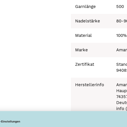
Garnlänge
500
Nadelstärke
80-9
Material
100%
Marke
Ama
Zertifikat
Stand
9408
Herstellerinfo
Aman
Haupt
7435
Deut
info 
Besonderheiten
Ökot