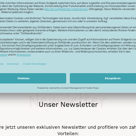
ckfaden für feinste Baumwollkreationen. Das Garn besticht durch
chungen. Durch den Mercerisationsprozess erlangt das Garn ein
ergarn und kann auch nicht gebleicht werden.
Newsletter
Unser Newsletter
e jetzt unseren exklusiven Newsletter und profitiere von za
Vorteilen: