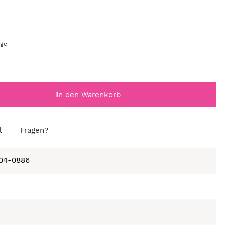
age
In den Warenkorb
l
Fragen?
104-0886