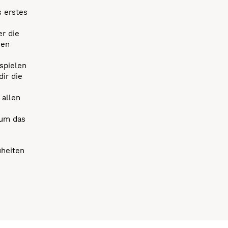
s erstes
r die
uen
spielen
dir die
 allen
 um das
uheiten