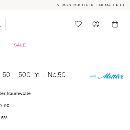
VERSANDKOSTENFREI AB 45€ (IN D)
Ware
0
Suche
SALE
n 50 - 500 m - No.50 -
rter Baumwolle
0-90
. 5%