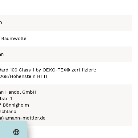
0
 Baumwolle
nn
ard 100 Class 1 by OEKO-TEX® zertifiziert:
268/Hohenstein HTTI
n Handel GmbH
str. 1
7 Bönnigheim
schland
(a) amann-mettler.de
ex