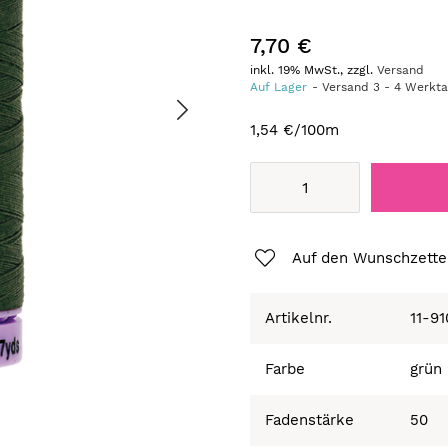
7,70 €
inkl. 19% MwSt., zzgl.
Versand
Auf Lager
Versand
3
-
4
Werkt
1,54 €
/100m
Auf den Wunschzette
Artikelnr.
11-9
Farbe
grün
Fadenstärke
50