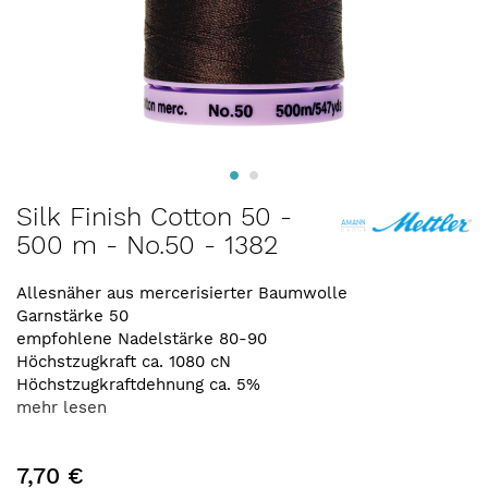
Zum
Silk Finish Cotton 50 -
Anfang
500 m - No.50 - 1382
der
Bildergalerie
springen
Allesnäher aus mercerisierter Baumwolle
Garnstärke 50
empfohlene Nadelstärke 80-90
Höchstzugkraft ca. 1080 cN
Höchstzugkraftdehnung ca. 5%
mehr lesen
7,70 €