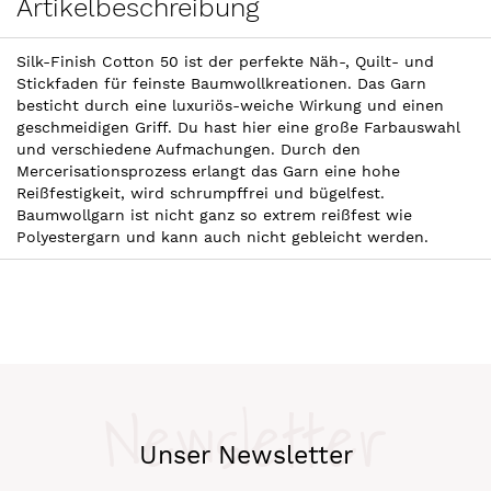
Artikelbeschreibung
Silk-Finish Cotton 50 ist der perfekte Näh-, Quilt- und
Stickfaden für feinste Baumwollkreationen. Das Garn
besticht durch eine luxuriös-weiche Wirkung und einen
geschmeidigen Griff. Du hast hier eine große Farbauswahl
und verschiedene Aufmachungen. Durch den
Mercerisationsprozess erlangt das Garn eine hohe
Reißfestigkeit, wird schrumpffrei und bügelfest.
Baumwollgarn ist nicht ganz so extrem reißfest wie
Polyestergarn und kann auch nicht gebleicht werden.
Newsletter
Unser Newsletter