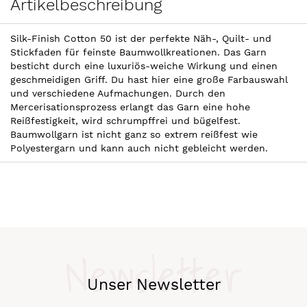
Artikelbeschreibung
Silk-Finish Cotton 50 ist der perfekte Näh-, Quilt- und
Stickfaden für feinste Baumwollkreationen. Das Garn
besticht durch eine luxuriös-weiche Wirkung und einen
geschmeidigen Griff. Du hast hier eine große Farbauswahl
und verschiedene Aufmachungen. Durch den
Mercerisationsprozess erlangt das Garn eine hohe
Reißfestigkeit, wird schrumpffrei und bügelfest.
Baumwollgarn ist nicht ganz so extrem reißfest wie
Polyestergarn und kann auch nicht gebleicht werden.
Newsletter
Unser Newsletter