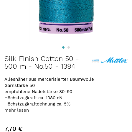
Zum
Silk Finish Cotton 50 -
Anfang
500 m - No.50 - 1394
der
Bildergalerie
springen
Allesnäher aus mercerisierter Baumwolle
Garnstärke 50
empfohlene Nadelstärke 80-90
Höchstzugkraft ca. 1080 cN
Höchstzugkraftdehnung ca. 5%
mehr lesen
7,70 €