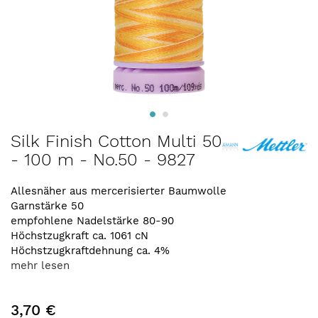
Zum
Silk Finish Cotton Multi 50
Anfang
- 100 m - No.50 - 9827
der
Bildergalerie
springen
Allesnäher aus mercerisierter Baumwolle
Garnstärke 50
empfohlene Nadelstärke 80-90
Höchstzugkraft ca. 1061 cN
Höchstzugkraftdehnung ca. 4%
mehr lesen
3,70 €