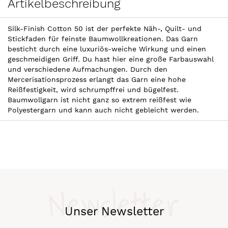
Artikelbeschreibung
Silk-Finish Cotton 50 ist der perfekte Näh-, Quilt- und
Stickfaden für feinste Baumwollkreationen. Das Garn
besticht durch eine luxuriös-weiche Wirkung und einen
geschmeidigen Griff. Du hast hier eine große Farbauswahl
und verschiedene Aufmachungen. Durch den
Mercerisationsprozess erlangt das Garn eine hohe
Reißfestigkeit, wird schrumpffrei und bügelfest.
Baumwollgarn ist nicht ganz so extrem reißfest wie
Polyestergarn und kann auch nicht gebleicht werden.
Newsletter
Unser Newsletter