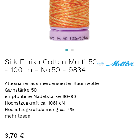
Zum
Silk Finish Cotton Multi 50
Anfang
- 100 m - No.50 - 9834
der
Bildergalerie
springen
Allesnäher aus mercerisierter Baumwolle
Garnstärke 50
empfohlene Nadelstärke 80-90
Höchstzugkraft ca. 1061 cN
Höchstzugkraftdehnung ca. 4%
mehr lesen
3,70 €