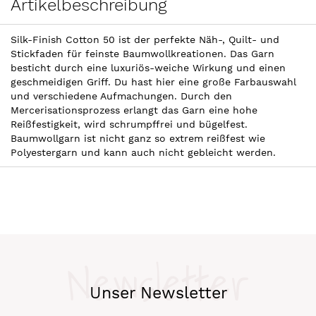
Artikelbeschreibung
Silk-Finish Cotton 50 ist der perfekte Näh-, Quilt- und
Stickfaden für feinste Baumwollkreationen. Das Garn
besticht durch eine luxuriös-weiche Wirkung und einen
geschmeidigen Griff. Du hast hier eine große Farbauswahl
und verschiedene Aufmachungen. Durch den
Mercerisationsprozess erlangt das Garn eine hohe
Reißfestigkeit, wird schrumpffrei und bügelfest.
Baumwollgarn ist nicht ganz so extrem reißfest wie
Polyestergarn und kann auch nicht gebleicht werden.
Newsletter
Unser Newsletter