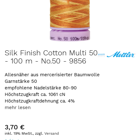
Zum
Silk Finish Cotton Multi 50
Anfang
- 100 m - No.50 - 9856
der
Bildergalerie
springen
Allesnäher aus mercerisierter Baumwolle
Garnstärke 50
empfohlene Nadelstärke 80-90
Höchstzugkraft ca. 1061 cN
Höchstzugkraftdehnung ca. 4%
mehr lesen
3,70 €
inkl. 19% MwSt., zzgl.
Versand