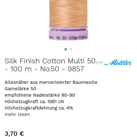
Zum
Silk Finish Cotton Multi 50
Anfang
- 100 m - No.50 - 9857
der
Bildergalerie
springen
Allesnäher aus mercerisierter Baumwolle
Garnstärke 50
empfohlene Nadelstärke 80-90
Höchstzugkraft ca. 1061 cN
Höchstzugkraftdehnung ca. 4%
mehr lesen
3,70 €