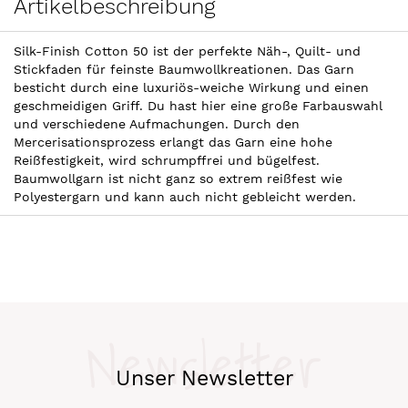
Artikelbeschreibung
Silk-Finish Cotton 50 ist der perfekte Näh-, Quilt- und
Stickfaden für feinste Baumwollkreationen. Das Garn
besticht durch eine luxuriös-weiche Wirkung und einen
geschmeidigen Griff. Du hast hier eine große Farbauswahl
und verschiedene Aufmachungen. Durch den
Mercerisationsprozess erlangt das Garn eine hohe
Reißfestigkeit, wird schrumpffrei und bügelfest.
Baumwollgarn ist nicht ganz so extrem reißfest wie
Polyestergarn und kann auch nicht gebleicht werden.
Newsletter
Unser Newsletter