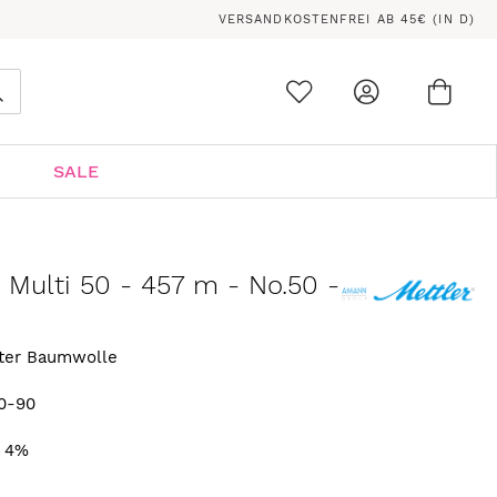
VERSANDKOSTENFREI AB 45€ (IN D)
Ware
0
Suche
SALE
n Multi 50 - 457 m - No.50 -
rter Baumwolle
0-90
. 4%