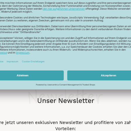
ckfaden für feinste Baumwollkreationen. Das Garn besticht durch
chungen. Durch den Mercerisationsprozess erlangt das Garn ein
ergarn und kann auch nicht gebleicht werden.
Newsletter
Unser Newsletter
e jetzt unseren exklusiven Newsletter und profitiere von za
Vorteilen: