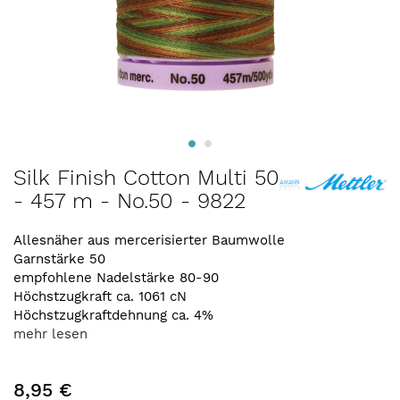
Zum
Silk Finish Cotton Multi 50
Anfang
- 457 m - No.50 - 9822
der
Bildergalerie
springen
Allesnäher aus mercerisierter Baumwolle
Garnstärke 50
empfohlene Nadelstärke 80-90
Höchstzugkraft ca. 1061 cN
Höchstzugkraftdehnung ca. 4%
mehr lesen
8,95 €