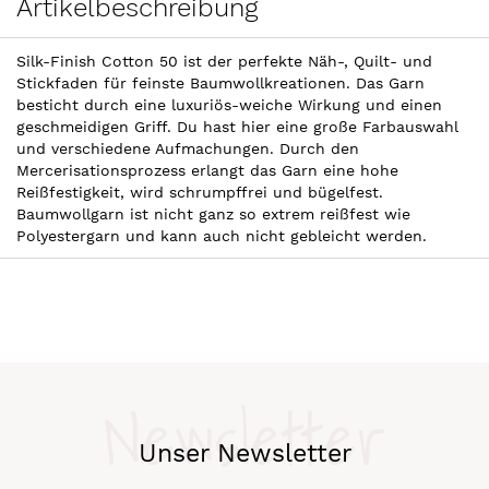
Artikelbeschreibung
Silk-Finish Cotton 50 ist der perfekte Näh-, Quilt- und
Stickfaden für feinste Baumwollkreationen. Das Garn
besticht durch eine luxuriös-weiche Wirkung und einen
geschmeidigen Griff. Du hast hier eine große Farbauswahl
und verschiedene Aufmachungen. Durch den
Mercerisationsprozess erlangt das Garn eine hohe
Reißfestigkeit, wird schrumpffrei und bügelfest.
Baumwollgarn ist nicht ganz so extrem reißfest wie
Polyestergarn und kann auch nicht gebleicht werden.
Newsletter
Unser Newsletter