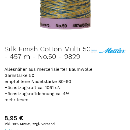
Zum
Silk Finish Cotton Multi 50
Anfang
- 457 m - No.50 - 9829
der
Bildergalerie
springen
Allesnäher aus mercerisierter Baumwolle
Garnstärke 50
empfohlene Nadelstärke 80-90
Höchstzugkraft ca. 1061 cN
Höchstzugkraftdehnung ca. 4%
mehr lesen
8,95 €
inkl. 19% MwSt., zzgl.
Versand