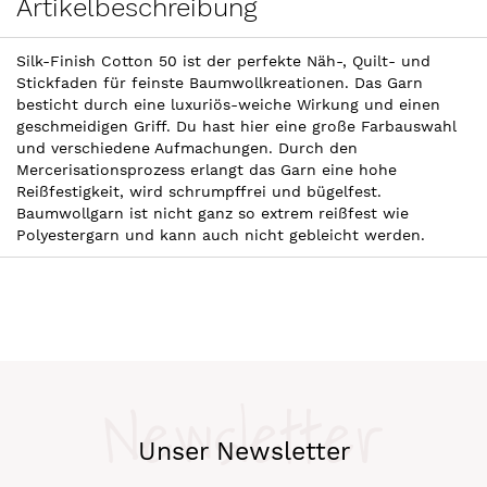
Artikelbeschreibung
Silk-Finish Cotton 50 ist der perfekte Näh-, Quilt- und
Stickfaden für feinste Baumwollkreationen. Das Garn
besticht durch eine luxuriös-weiche Wirkung und einen
geschmeidigen Griff. Du hast hier eine große Farbauswahl
und verschiedene Aufmachungen. Durch den
Mercerisationsprozess erlangt das Garn eine hohe
Reißfestigkeit, wird schrumpffrei und bügelfest.
Baumwollgarn ist nicht ganz so extrem reißfest wie
Polyestergarn und kann auch nicht gebleicht werden.
Newsletter
Unser Newsletter