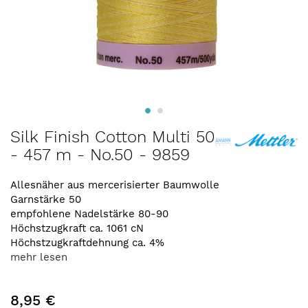
Zum
Silk Finish Cotton Multi 50
Anfang
- 457 m - No.50 - 9859
der
Bildergalerie
springen
Allesnäher aus mercerisierter Baumwolle
Garnstärke 50
empfohlene Nadelstärke 80-90
Höchstzugkraft ca. 1061 cN
Höchstzugkraftdehnung ca. 4%
mehr lesen
8,95 €