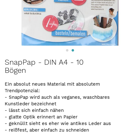
Zum
SnapPap - DIN A4 - 10
Anfang
Bögen
der
Bildergalerie
springen
Ein absolut neues Material mit absolutem
Trendpotenzial:
- SnapPap wird auch als veganes, waschbares
Kunstleder bezeichnet
- lässt sich einfach nähen
- glatte Optik erinnert an Papier
- geknüllt sieht es eher wie antikes Leder aus
- reißfest, aber einfach zu schneiden