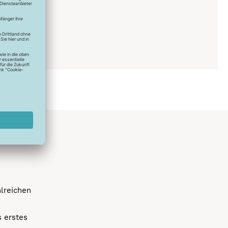
0°C
ich
hlreichen
s erstes