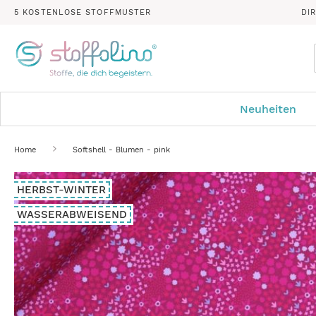
5 KOSTENLOSE STOFFMUSTER
DI
Neuheiten
Home
Softshell - Blumen - pink
Zum
HERBST-WINTER
Ende
der
WASSERABWEISEND
Bildergalerie
springen