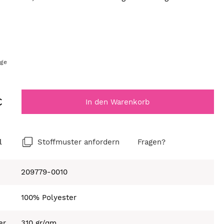
age
€
In den Warenkorb
l
Stoffmuster anfordern
Fragen?
209779-0010
100% Polyester
er
310 gr/qm