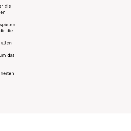
r die
uen
spielen
dir die
 allen
 um das
uheiten