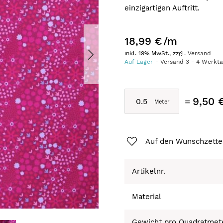
einzigartigen Auftritt.
18,99 €
/m
inkl. 19% MwSt., zzgl.
Versand
Auf Lager
Versand
3
-
4
Werkt
9,50 
Auf den Wunschzette
Artikelnr.
Material
Gewicht pro Quadratmet