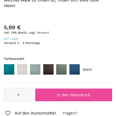
welches
HIER
zu finden ist, finden sich viele tolle
Ideen!
5,99 €
inkl. 19% MwSt., zzgl.
Versand
Auf Lager
Versand
3
-
4
Werktage
Farbauswahl
Mehr
In den Warenkorb
Auf den Wunschzettel
Fragen?