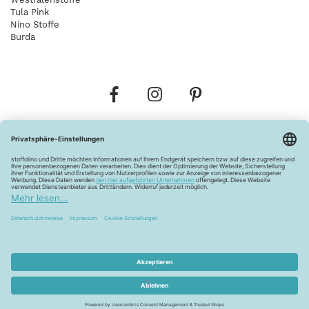
Tula Pink
Nino Stoffe
Burda
Bestellungen
Versandkosten
AGB
Datenschutz
Widerrufsbelehrung
Vertrag widerrufen
Barrierefreiheitserklärung
Zahlungsarten
Über uns
Kontakt
Lagerverkauf
FAQ
Impressum
Pflegehinweise