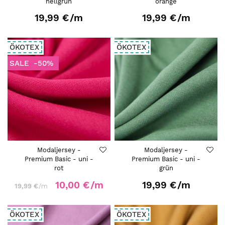
hellgrün
orange
19,99 €
/m
19,99 €
/m
ÖKOTEX
ÖKOTEX
SALE
-50%
Modaljersey -
Modaljersey -
Premium Basic - uni -
Premium Basic - uni -
rot
grün
10,00 €
/m
19,99 €
/m
19,99 €
/m
ÖKOTEX
ÖKOTEX