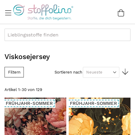
Direkt
zum
War
0
Inhalt
Viskosejersey
In
Filtern
Sortieren nach
au
Re
Artikel
1
-
30
von
129
FRÜHJAHR-SOMMER
FRÜHJAHR-SOMMER