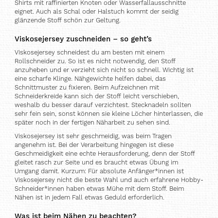
Shirts mit raffinierten Knoten oder Wasserfallausschnitte
eignet. Auch als Schal oder Halstuch kommt der seidig
glänzende Stoff schön zur Geltung.
Viskosejersey zuschneiden – so geht’s
Viskosejersey schneidest du am besten mit einem
Rollschneider zu. So ist es nicht notwendig, den Stoff
anzuheben und er verzieht sich nicht so schnell. Wichtig ist
eine scharfe Klinge. Nähgewichte helfen dabei, das
Schnittmuster zu fixieren. Beim Aufzeichnen mit
Schneiderkreide kann sich der Stoff leicht verschieben,
weshalb du besser darauf verzichtest. Stecknadeln sollten
sehr fein sein, sonst können sie kleine Löcher hinterlassen, die
später noch in der fertigen Näharbeit zu sehen sind.
Viskosejersey ist sehr geschmeidig, was beim Tragen
angenehm ist. Bei der Verarbeitung hingegen ist diese
Geschmeidigkeit eine echte Herausforderung, denn der Stoff
gleitet rasch zur Seite und es braucht etwas Übung im
Umgang damit. Kurzum: Für absolute Anfänger*innen ist
Viskosejersey nicht die beste Wahl und auch erfahrene Hobby-
Schneider*innen haben etwas Mühe mit dem Stoff. Beim
Nähen ist in jedem Fall etwas Geduld erforderlich.
Was ist beim Nähen zu beachten?