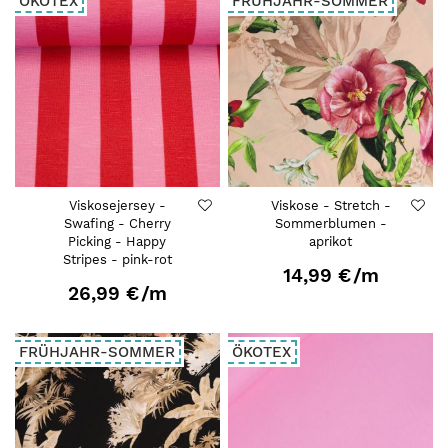
ÖKOTEX
FRÜHJAHR-SOMMER
Viskosejersey -
Viskose - Stretch -
Swafing - Cherry
Sommerblumen -
Picking - Happy
aprikot
Stripes - pink-rot
14,99 €
/m
26,99 €
/m
FRÜHJAHR-SOMMER
ÖKOTEX