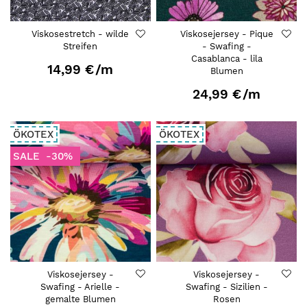
Viskosestretch - wilde
Viskosejersey - Pique
Streifen
- Swafing -
Casablanca - lila
14,99 €
/m
Blumen
24,99 €
/m
ÖKOTEX
ÖKOTEX
SALE
-30%
Viskosejersey -
Viskosejersey -
Swafing - Arielle -
Swafing - Sizilien -
gemalte Blumen
Rosen