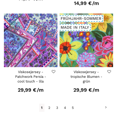
14,99 €
/m
FRÜHJAHR-SOMMER
MADE IN ITALY
Viskosejersey -
Viskosejersey -
Patchwork Persia -
tropische Blumen -
cool touch - lila
grün
29,99 €
/m
29,99 €
/m
Seite
Seite
Weit
Du
Seite
Seite
Seite
Seite
1
2
3
4
5
liest