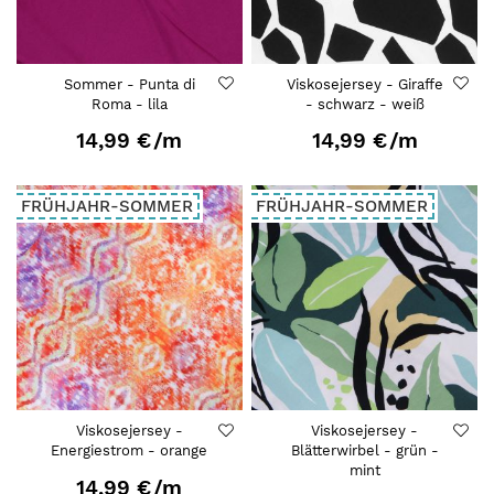
Sommer - Punta di
Viskosejersey - Giraffe
Roma - lila
- schwarz - weiß
14,99 €
/m
14,99 €
/m
FRÜHJAHR-SOMMER
FRÜHJAHR-SOMMER
Viskosejersey -
Viskosejersey -
Energiestrom - orange
Blätterwirbel - grün -
mint
14,99 €
/m