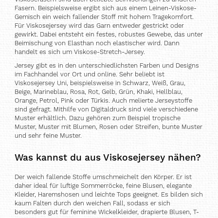
Fasern. Beispielsweise ergibt sich aus einem Leinen-Viskose-
Gemisch ein weich fallender Stoff mit hohem Tragekomfort.
Für Viskosejersey wird das Garn entweder gestrickt oder
gewirkt. Dabei entsteht ein festes, robustes Gewebe, das unter
Beimischung von Elasthan noch elastischer wird. Dann
handelt es sich um Viskose-Stretch-Jersey.
Jersey gibt es in den unterschiedlichsten Farben und Designs
im Fachhandel vor Ort und online. Sehr beliebt ist
Viskosejersey Uni, beispielsweise in Schwarz, Weiß, Grau,
Beige, Marineblau, Rosa, Rot, Gelb, Grün, Khaki, Hellblau,
Orange, Petrol, Pink oder Türkis. Auch melierte Jerseystoffe
sind gefragt. Mithilfe von Digitaldruck sind viele verschiedene
Muster erhältlich. Dazu gehören zum Beispiel tropische
Muster, Muster mit Blumen, Rosen oder Streifen, bunte Muster
und sehr feine Muster.
Was kannst du aus Viskosejersey nähen?
Der weich fallende Stoffe umschmeichelt den Körper. Er ist
daher ideal für luftige Sommerröcke, feine Blusen, elegante
Kleider, Haremshosen und leichte Tops geeignet. Es bilden sich
kaum Falten durch den weichen Fall, sodass er sich
besonders gut für feminine Wickelkleider, drapierte Blusen, T-