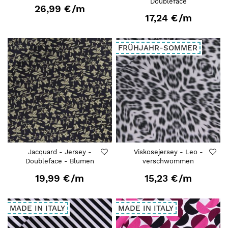
Doubleface
26,99 €
/m
17,24 €
/m
FRÜHJAHR-SOMMER
Jacquard - Jersey -
Viskosejersey - Leo -
Doubleface - Blumen
verschwommen
19,99 €
/m
15,23 €
/m
MADE IN ITALY
MADE IN ITALY