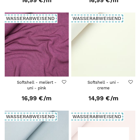
16,99 €
/m
16,99 €
/m
WASSERABWEISEND
WASSERABWEISEND
Softshell - meliert -
Softshell - uni -
uni - pink
creme
16,99 €
/m
14,99 €
/m
WASSERABWEISEND
WASSERABWEISEND