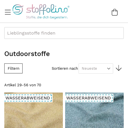
Direkt
zum
War
0
Inhalt
Outdoorstoffe
In
Filtern
Sortieren nach
au
Re
Artikel
29
-
56
von
70
WASSERABWEISEND
WASSERABWEISEND