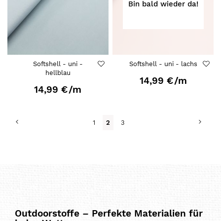
Bin bald wieder da!
Softshell - uni -
Softshell - uni - lachs
hellblau
14,99 €
/m
14,99 €
/m
Seite
Seite
Zurück
Seite
Weit
Seite
Du
Seite
1
2
3
liest
gerade
Seite
Outdoorstoffe – Perfekte Materialien für