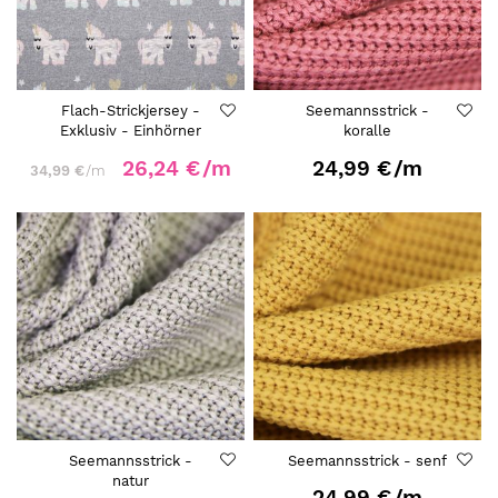
Flach-Strickjersey -
Seemannsstrick -
Exklusiv - Einhörner
koralle
26,24 €
/m
24,99 €
/m
34,99 €
/m
Seemannsstrick -
Seemannsstrick - senf
natur
24,99 €
/m