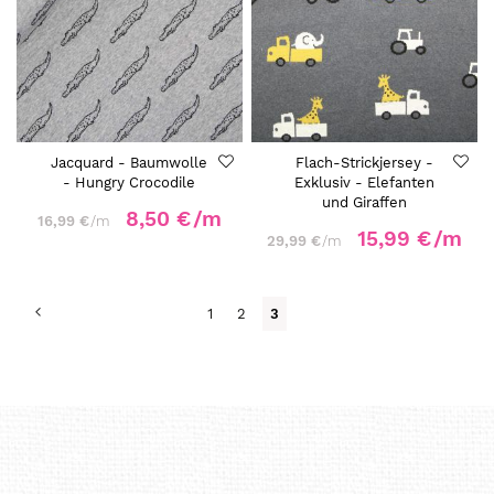
Jacquard - Baumwolle
Flach-Strickjersey -
- Hungry Crocodile
Exklusiv - Elefanten
und Giraffen
8,50 €
/m
16,99 €
/m
15,99 €
/m
29,99 €
/m
Seite
Seite
Zurück
Seite
Seite
Du
1
2
3
liest
gerade
Seite