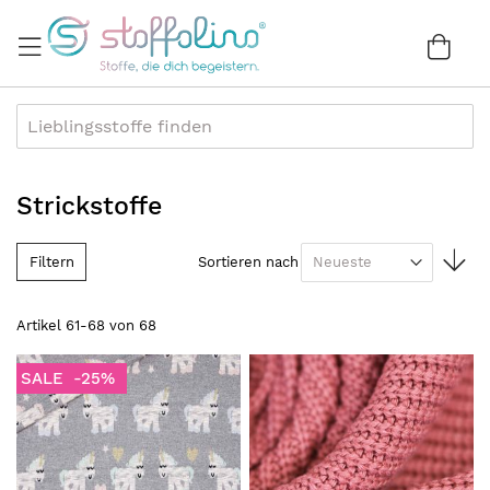
Direkt
zum
War
0
Inhalt
Strickstoffe
In
Filtern
Sortieren nach
au
Re
Artikel
61
-
68
von
68
SALE
-25%