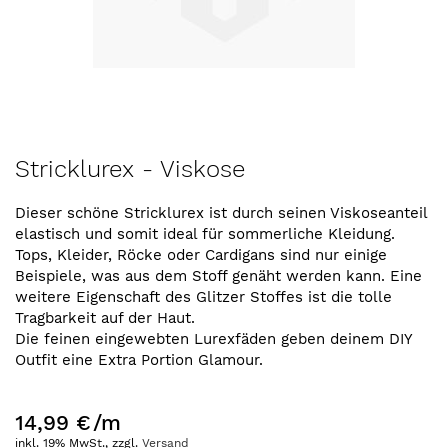
Zum
Stricklurex - Viskose
Anfang
der
Dieser schöne Stricklurex ist durch seinen Viskoseanteil
Bildergalerie
elastisch und somit ideal für sommerliche Kleidung.
springen
Tops, Kleider, Röcke oder Cardigans sind nur einige
Beispiele, was aus dem Stoff genäht werden kann. Eine
weitere Eigenschaft des Glitzer Stoffes ist die tolle
Tragbarkeit auf der Haut.
Die feinen eingewebten Lurexfäden geben deinem DIY
Outfit eine Extra Portion Glamour.
14,99 €
/m
inkl. 19% MwSt., zzgl.
Versand