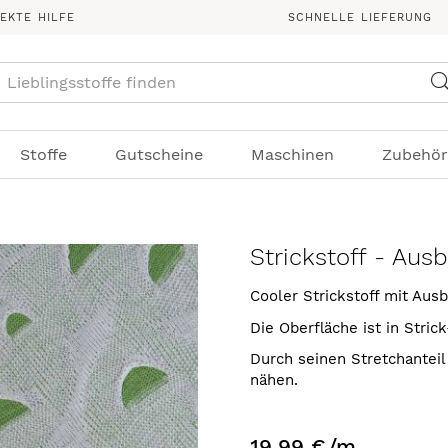
REKTE HILFE
SCHNELLE LIEFERUNG
Suche
Stoffe
Gutscheine
Maschinen
Zubehör
Strickstoff - Aus
Cooler Strickstoff mit Aus
Die Oberfläche ist in Stri
Durch seinen Stretchantei
nähen.
19,99 €
/m