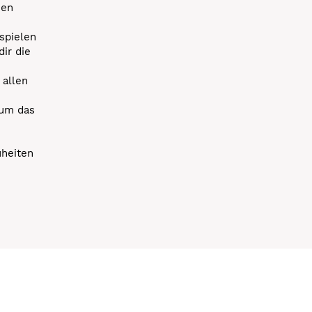
uen
spielen
dir die
 allen
 um das
uheiten