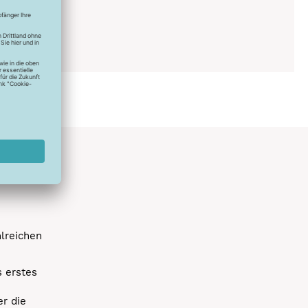
0°C
hlreichen
s erstes
r die