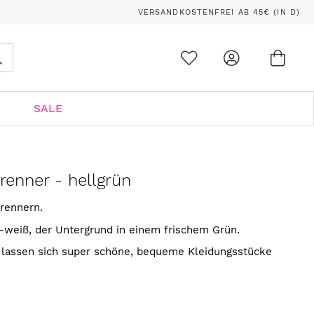
VERSANDKOSTENFREI AB 45€ (IN D)
Ware
0
Suche
SALE
brenner - hellgrün
brennern.
ck-weiß, der Untergrund in einem frischem Grün.
l lassen sich super schöne, bequeme Kleidungsstücke