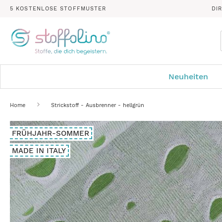
5 KOSTENLOSE STOFFMUSTER
DI
Neuheiten
Home
Strickstoff - Ausbrenner - hellgrün
Zum
FRÜHJAHR-SOMMER
Ende
der
MADE IN ITALY
Bildergalerie
springen