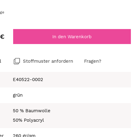
age
 €
In den Warenkorb
l
Stoffmuster anfordern
Fragen?
E40522-0002
grün
50 % Baumwolle
50% Polyacryl
er
260 gr/qm