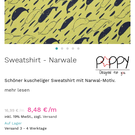
Zum
Sweatshirt - Narwale
Anfang
der
Bildergalerie
Schöner kuscheliger Sweatshirt mit Narwal-Motiv.
springen
mehr lesen
8,48 €
/m
16,99 €
/m
inkl. 19% MwSt., zzgl.
Versand
Auf Lager
Versand
3
-
4
Werktage