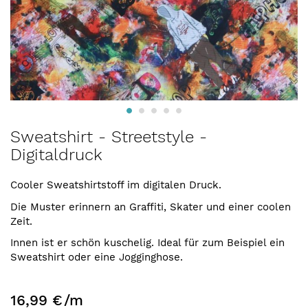
Zum
Sweatshirt - Streetstyle -
Anfang
Digitaldruck
der
Bildergalerie
springen
Cooler Sweatshirtstoff im digitalen Druck.
Die Muster erinnern an Graffiti, Skater und einer coolen
Zeit.
Innen ist er schön kuschelig. Ideal für zum Beispiel ein
Sweatshirt oder eine Jogginghose.
16,99 €
/m