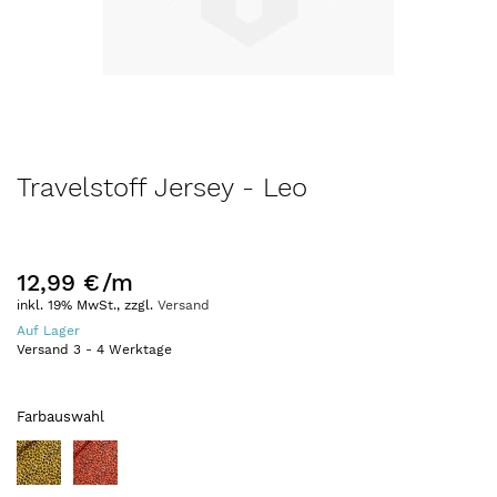
Zum
Travelstoff Jersey - Leo
Anfang
der
Bildergalerie
springen
12,99 €
/m
inkl. 19% MwSt., zzgl.
Versand
Auf Lager
Versand
3
-
4
Werktage
Farbauswahl