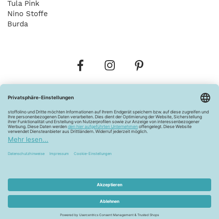
Tula Pink
Nino Stoffe
Burda
Bestellungen
Versandkosten
AGB
Datenschutz
Widerrufsbelehrung
Vertrag widerrufen
Barrierefreiheitserklärung
Zahlungsarten
Über uns
Kontakt
Lagerverkauf
FAQ
Impressum
Pflegehinweise