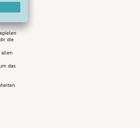
s erstes
r die
uen
spielen
dir die
 allen
 um das
uheiten