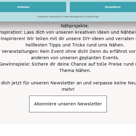
ktionen und Rabatte: Als Newsletter Abonnent erfährst du al
von unseren Aktionen und Rabatten!
Neue Stoffe entdecken: Wir informieren dich regelmäßig übe
neuesten Stofftrends der Saison. Plane mit uns deine ne
Nähprojekte.
Inspiration: Lass dich von unseren kreativen Ideen und Nähbei
inspirieren! Wir teilen mit dir unsere DIY-Ideen und verraten 
heißesten Tipps und Tricks rund ums Nähen.
Veranstaltungen: Kein Event ohne dich! Denn du erfährst vor
anderen von unseren geplanten Events.
Gewinnspiele: Sichere dir deine Chance auf tolle Preise rund
Thema Nähen.
dich jetzt für unseren Newsletter an und verpasse keine Ne
mehr!
Abonniere unseren Newsletter