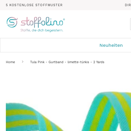
5 KOSTENLOSE STOFFMUSTER
DI
Neuheiten
Home
Tula Pink - Gurtband - limette-türkis - 2 Yards
Zum
Ende
der
Bildergalerie
springen