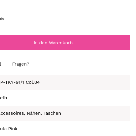
age
In den Warenkorb
l
Fragen?
P-TKY-91/1 Col.04
elb
ccessoires, Nähen, Taschen
ula Pink