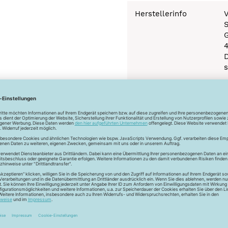
Herstellerinfo
V
S
s
Newsletter
Unser Newsletter
e jetzt unseren exklusiven Newsletter und profitiere von za
Vorteilen: