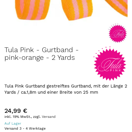
Zum
Tula Pink - Gurtband -
Anfang
pink-orange - 2 Yards
der
Bildergalerie
springen
Tula Pink Gurtband gestreiftes Gurtband, mit der Länge 2
Yards / ca.1,8m und einer Breite von 25 mm
24,99 €
inkl. 19% MwSt., zzgl.
Versand
Auf Lager
Versand
3
-
4
Werktage