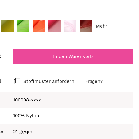
Mehr
€
In den Warenkorb
l
Stoffmuster anfordern
Fragen?
100098-xxxx
100% Nylon
er
21 gr/qm