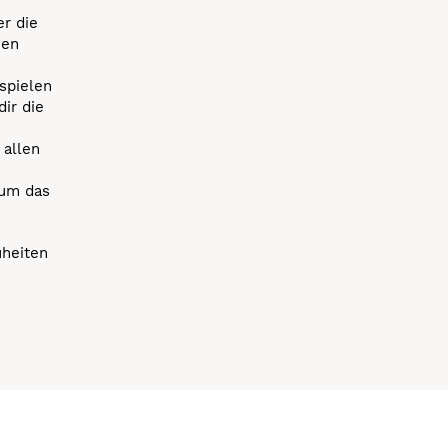
r die
uen
spielen
dir die
 allen
 um das
uheiten