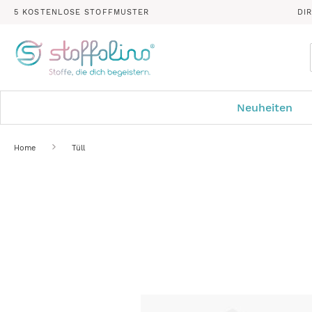
5 KOSTENLOSE STOFFMUSTER
DI
Neuheiten
Home
Tüll
Zum
Ende
der
Bildergalerie
springen