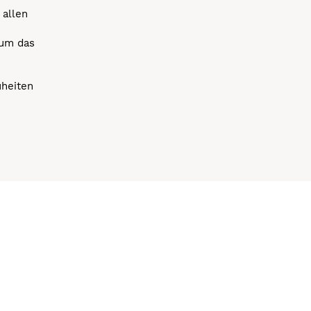
 allen
 um das
uheiten