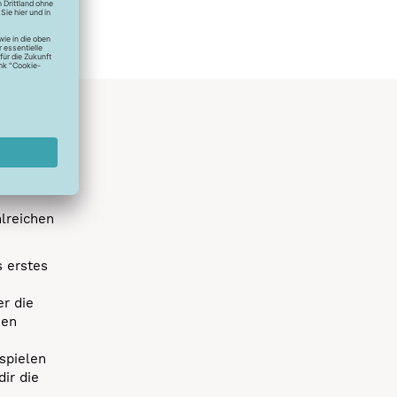
hlreichen
s erstes
r die
uen
spielen
dir die