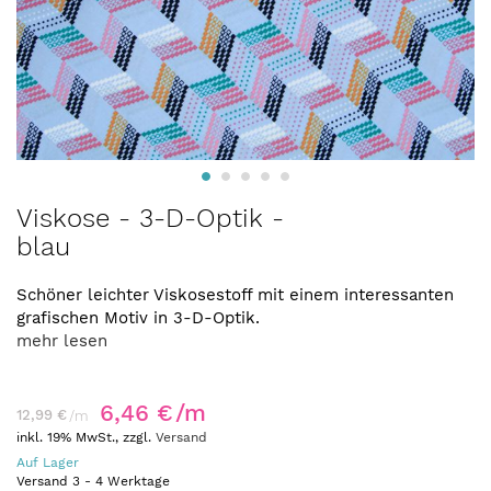
Zum
Viskose - 3-D-Optik -
Anfang
blau
der
Bildergalerie
springen
Schöner leichter Viskosestoff mit einem interessanten
grafischen Motiv in 3-D-Optik.
mehr lesen
6,46 €
/m
12,99 €
/m
inkl. 19% MwSt., zzgl.
Versand
Auf Lager
Versand
3
-
4
Werktage