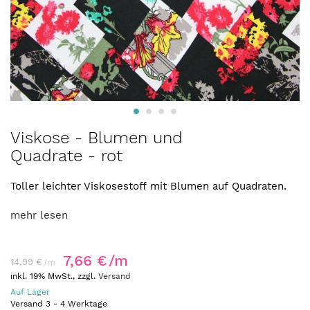
Zum
Viskose - Blumen und
Anfang
Quadrate - rot
der
Bildergalerie
springen
Toller leichter Viskosestoff mit Blumen auf Quadraten.
mehr lesen
7,66 €
/m
14,99 €
/m
inkl. 19% MwSt., zzgl.
Versand
Auf Lager
Versand
3
-
4
Werktage