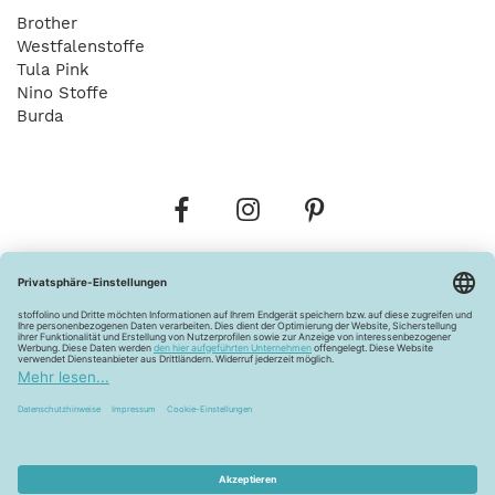
Brother
Westfalenstoffe
Tula Pink
Nino Stoffe
Burda
Bestellungen
Versandkosten
AGB
Datenschutz
Widerrufsbelehrung
Vertrag widerrufen
Barrierefreiheitserklärung
Zahlungsarten
Über uns
Kontakt
Lagerverkauf
FAQ
Impressum
Pflegehinweise