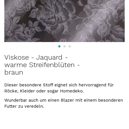
Zum
Viskose - Jaquard -
Anfang
warme Streifenblüten -
der
braun
Bildergalerie
springen
Dieser besondere Stoff eignet sich hervorragend für
Röcke, Kleider oder sogar Homedeko.
Wunderbar auch um einen Blazer mit einem besonderen
Futter zu veredeln.